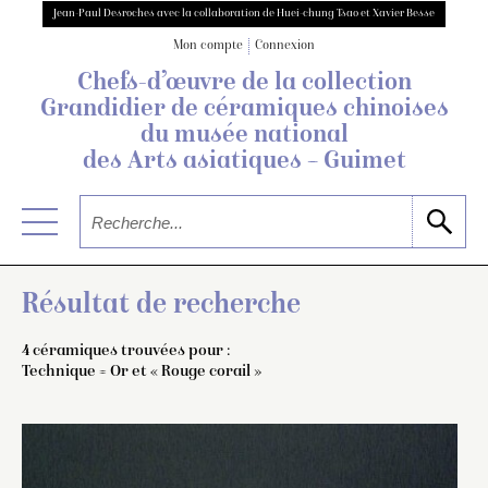
Jean-Paul Desroches avec la collaboration de Huei-chung Tsao et Xavier Besse
Mon compte
Connexion
Chefs-d’œuvre de la collection
Grandidier
de céramiques chinoises
du musée national
des Arts asiatiques – Guimet
Résultat de recherche
4 céramiques trouvées pour :
Technique = Or et « Rouge corail »