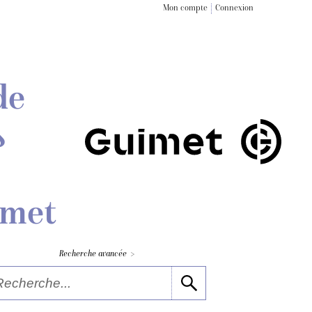
Mon compte
Connexion
de
s
imet
>
Recherche avancée