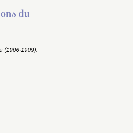
ions du
le (1906-1909)
,