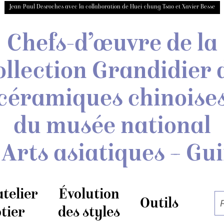
Jean-Paul Desroches avec la collaboration de Huei-chung Tsao et Xavier Besse
Chefs-d’œuvre de la
ollection Grandidier
céramiques chinoise
du musée national
 Arts asiatiques – Gu
atelier
Évolution
Outils
tier
des styles