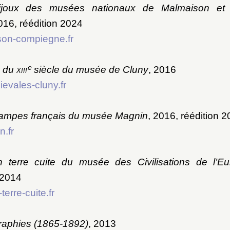
ijoux des musées nationaux de Malmaison et
016, réédition 2024
son-compiegne.fr
e
s du
xiii
siècle du musée de Cluny
, 2016
evales-cluny.fr
tampes français du musée Magnin
, 2016, réédition 
.fr
en terre cuite du musée des Civilisations de l’E
 2014
terre-cuite.fr
raphies (1865-1892)
, 2013