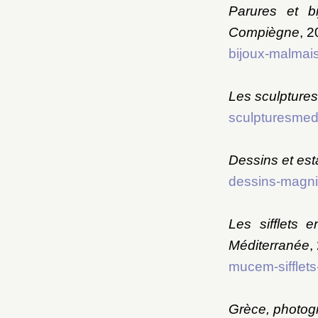
Parures et b
Compiègne
, 2
bijoux-malmai
Les sculpture
sculpturesmedi
Dessins et es
dessins-magnin
Les sifflets 
Méditerranée
,
mucem-sifflets-
Grèce, photog