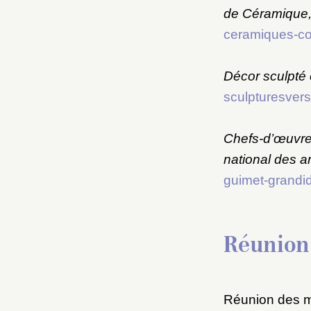
de Céramique,
ceramiques-co
Décor sculpté 
sculpturesversa
Chefs-d’œuvr
national des a
guimet-grandidi
Réunion
Réunion des m