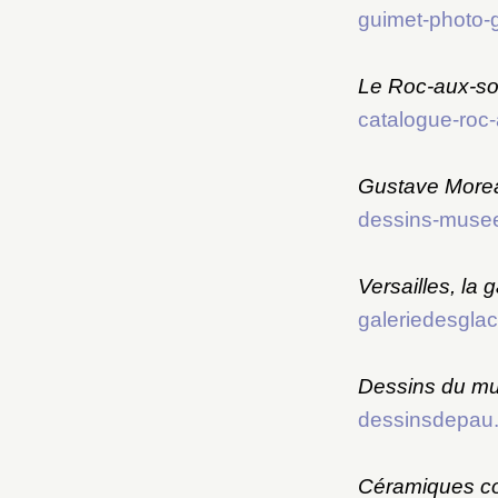
guimet-photo-g
Le Roc-aux-sor
catalogue-roc-
Gustave Morea
dessins-musee
Versailles, la
galeriedesglace
Dessins du mu
dessinsdepau.
Céramiques co