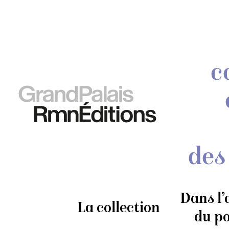
c
des
Dans l’
La collection
du po