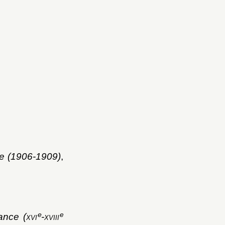
le (1906-1909)
,
e
e
ance (
xvi
-
xviii