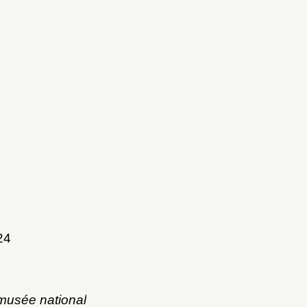
24
musée national