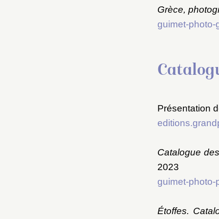
Grèce, photog
guimet-photo-g
Catalogu
Présentation d
editions.grandp
Catalogue des 
2023
guimet-photo-pe
Étoffes. Cata