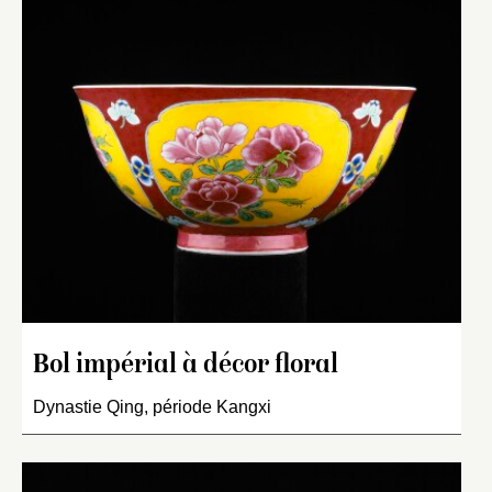
Bol impérial à décor floral
Dynastie Qing, période Kangxi