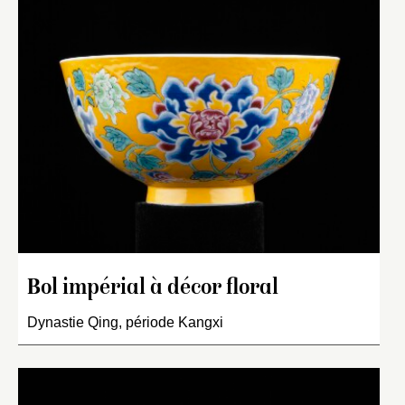
Bol impérial à décor floral
Dynastie Qing, période Kangxi