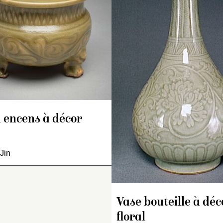
r un petit pied élargi,
parfum) monté sur t
anse globulaire à
petits pieds, à pan
aissance très légèrement
globulaire aplatie, 
nvexe, col étroit
court et ouverture
égèrement cintré, deux
par une bande for
ecs verseurs en forme de
rebord.
te de phénix et anse
Revêtement célado
pposée formée de trois
olive à décor en rel
andes réunies par des
profondément incisé
ens.
rangées de palme
 encens à décor
evêtement céladon vert
dressées, large rin
ive. Aux arêtes du décor,
 couverte plus fine laisse
Jin
paraître le grès. Panse
rnée d’un décor
rofondément incisé,
omposé de pivoines
Vase bouteille à déc
nveloppant la forme, selon
n procédé caractéristique
floral