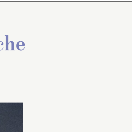
che
le-
Vase bouteille, monté sur