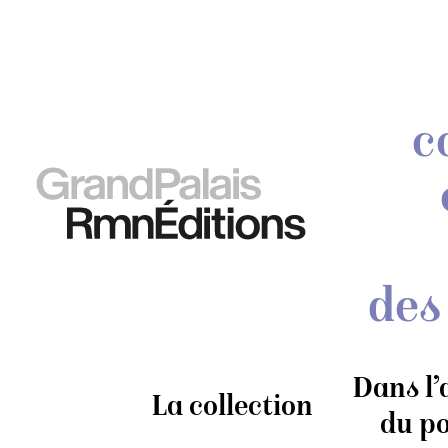
c
des
Dans l’
La collection
du po