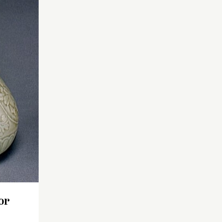
rois
un petit pied, à panse
se
piriforme et long col fin
large col
évasé à l’ouverture.
 marquée
Revêtement céladon vert
mant
grisâtre sous lequel
apparaît un décor incisé.
n vert
Sur le col : feuilles dressées
ief
et frise de chevrons. Sur la
 : trois
panse : rinceaux de
s
pivoines et panneaux de
ceau.
lotus.
Pièce imitant les céladons
de Yaozhou des Song du
Nord (960-1127) et des Jin
(1115-1234).
or