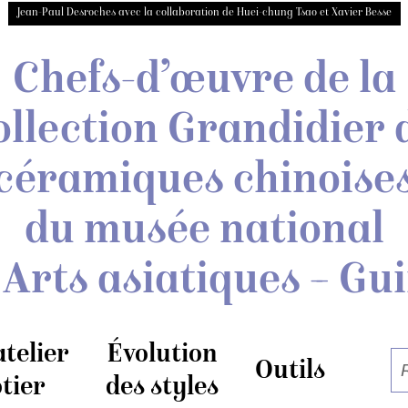
Jean-Paul Desroches avec la collaboration de Huei-chung Tsao et Xavier Besse
Chefs-d’œuvre de la
ollection Grandidier
céramiques chinoise
du musée national
 Arts asiatiques – Gu
atelier
Évolution
Outils
tier
des styles