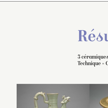
Résu
3 céramiques
Technique = 
V