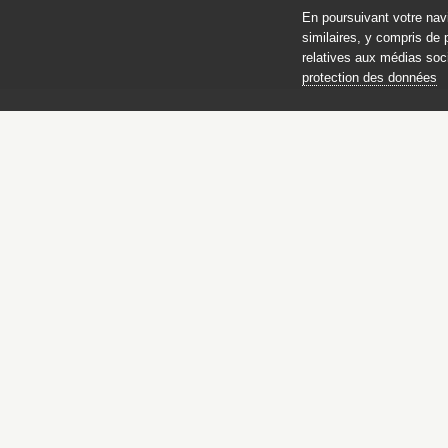
En poursuivant votre nav
similaires, y compris de 
relatives aux médias soci
protection des données
Chefs-d’œuvre de l
du musée