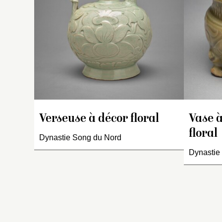
su
p
n
co
l
b
tê
o
b
li
Verseuse à décor floral
Vase à
R
floral
ol
Dynastie Song du Nord
la
Dynastie 
ap
o
p
c
e
u