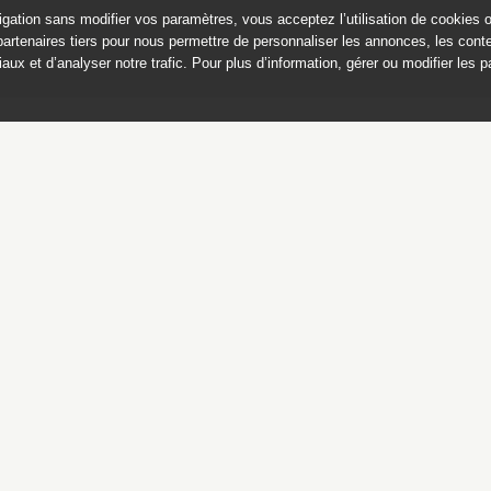
igation sans modifier vos paramètres, vous acceptez l’utilisation de cookies 
partenaires tiers pour nous permettre de personnaliser les annonces, les conte
aux et d’analyser notre trafic. Pour plus d’information, gérer ou modifier les 
a collection Grandidier de c
 national des Arts asiatiques
Ce catalogue est publié avec
le soutien du ministère de la culture,
Direction générale des patrimoines,
sous-direction des collections
Protection des données
Mentions légales
Liens utiles
Crédits