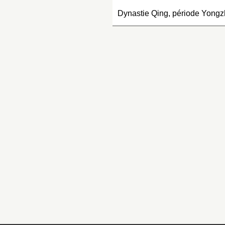
ux productions des…
Dynastie Qing, période Yong