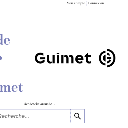
Mon compte
Connexion
de
s
imet
>
Recherche avancée