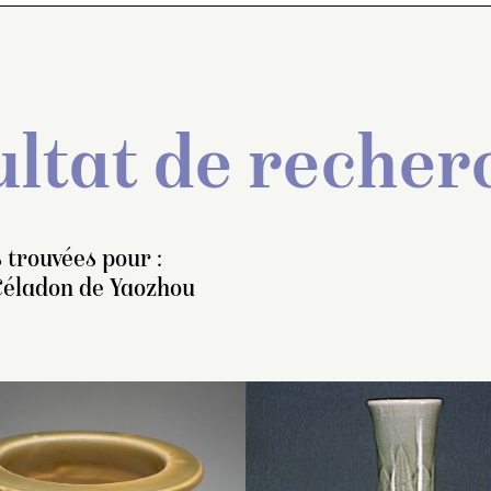
ltat de recher
 trouvées pour :
Céladon de Yaozhou
erseuse à alcool, montée
Vase à encens (brû