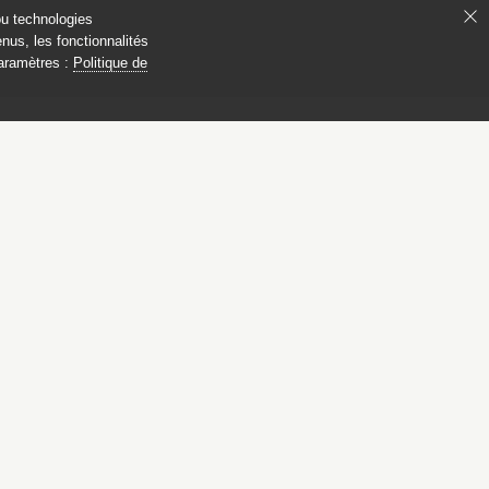
ou technologies
nus, les fonctionnalités
paramètres :
Politique de
éramiques chinoises
 – Guimet