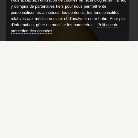
vous acceptez l’utilisation de cookies ou technologies similaires,
y compris de partenaires tiers pour nous permettre de
personnaliser les annonces, les contenus, les fonctionnalités
relatives aux médias sociaux et d’analyser notre trafic. Pour plus
d’information, gérer ou modifier les paramètres :
Politique de
protection des données