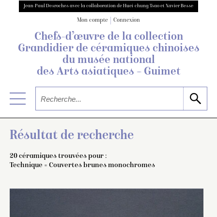
Jean-Paul Desroches avec la collaboration de Huei-chung Tsao et Xavier Besse
Mon compte
Connexion
Chefs-d’œuvre de la collection
Grandidier
de céramiques chinoises
du musée national
des Arts asiatiques – Guimet
Résultat de recherche
20 céramiques trouvées pour :
Technique = Couvertes brunes monochromes