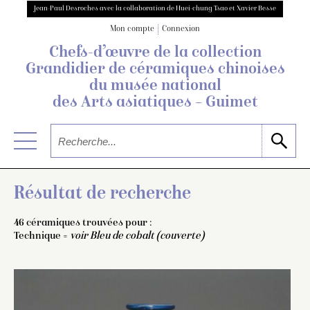
Jean-Paul Desroches avec la collaboration de Huei-chung Tsao et Xavier Besse
Mon compte
Connexion
Chefs-d’œuvre de la collection
Grandidier
de céramiques chinoises
du musée national
des Arts asiatiques – Guimet
Résultat de recherche
46 céramiques trouvées pour :
Technique =
voir Bleu de cobalt (couverte)