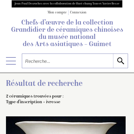
Jean-Paul Desroches avec la collaboration de Huei-chung Tsao et Xavier Besse
Mon compte
Connexion
Chefs-d’œuvre de la collection
Grandidier
de céramiques chinoises
du musée national
des Arts asiatiques – Guimet
Résultat de recherche
2 céramiques trouvées pour :
Type d’inscription = ivresse