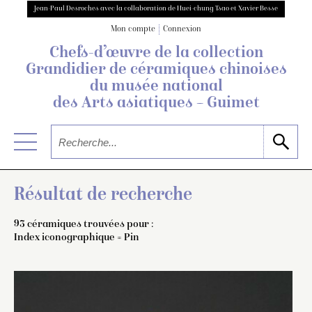
Jean-Paul Desroches avec la collaboration de Huei-chung Tsao et Xavier Besse
Mon compte
Connexion
Chefs-d’œuvre de la collection
Grandidier
de céramiques chinoises
du musée national
des Arts asiatiques – Guimet
Résultat de recherche
93 céramiques trouvées pour :
Index iconographique = Pin