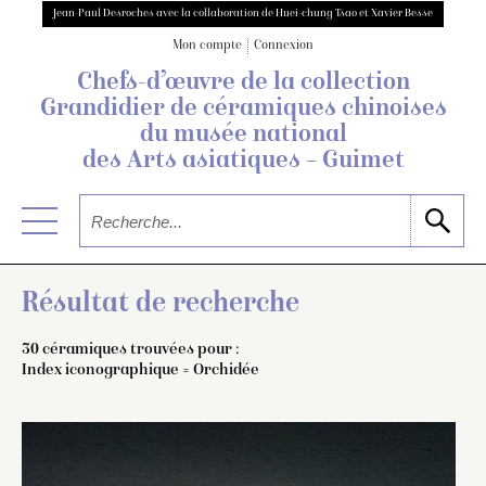
Jean-Paul Desroches avec la collaboration de Huei-chung Tsao et Xavier Besse
Mon compte
Connexion
Chefs-d’œuvre de la collection
Grandidier
de céramiques chinoises
du musée national
des Arts asiatiques – Guimet
Résultat de recherche
30 céramiques trouvées pour :
Index iconographique = Orchidée