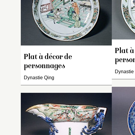
pi
D
bl
i
ji
(
l’
q
Plat à
un
Plat à décor de
perso
pi
personnages
d
Dynastie
r
Dynastie Qing
et
Co
a