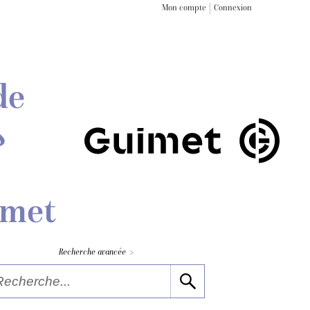
Mon compte
Connexion
de
s
imet
>
Recherche avancée