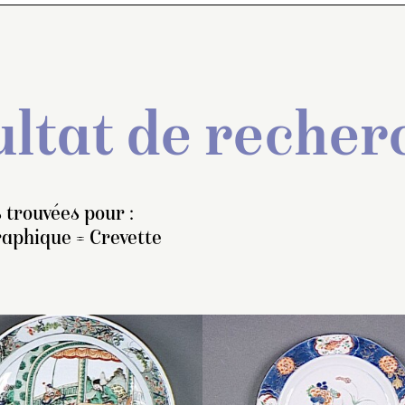
ltat de recher
 trouvées pour :
raphique = Crevette
at rond monté sur un petit
Pose-pinceaux en forme
Plat rond monté sur