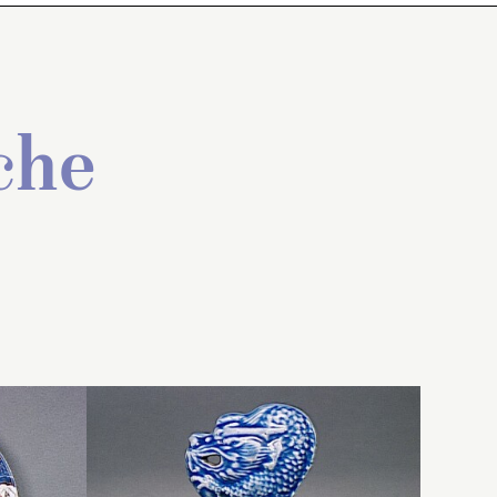
che
 de
 un petit
Assiette ronde, montée sur