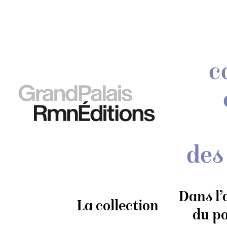
c
des
Dans l’
La collection
du po