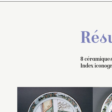
Résu
8 céramiques
Index iconog
Pl