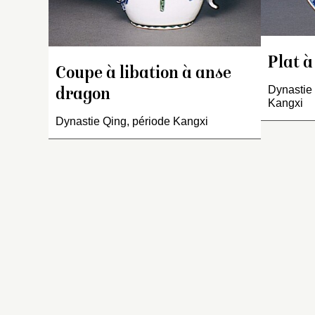
pe
l’
la
d
Plat à
d
Coupe à libation à anse
re
Dynastie 
dragon
D
Kangxi
bl
Dynastie Qing, période Kangxi
dé
pi
s
d
m
v
po
qu
re
d