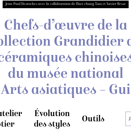
Jean-Paul Desroches avec la collaboration de Huei-chung Tsao et Xavier Besse
Chefs-d’œuvre de la
ollection Grandidier
céramiques chinoise
du musée national
 Arts asiatiques – Gu
atelier
Évolution
Outils
tier
des styles