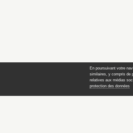
En poursuivant votre nav
similaires, y compris de 
relatives aux médias soci
protection des données
Chefs-d’œuvre de l