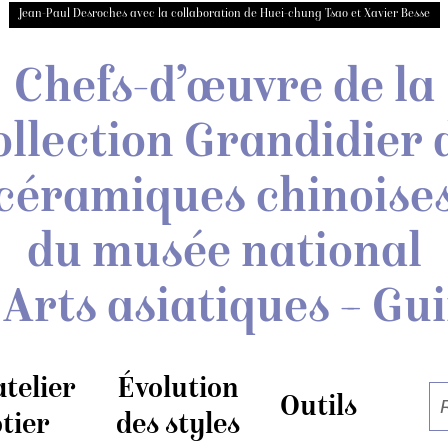
Jean-Paul Desroches avec la collaboration de Huei-chung Tsao et Xavier Besse
Chefs-d’œuvre de la
ollection Grandidier
céramiques chinoise
du musée national
 Arts asiatiques – Gu
atelier
Évolution
Outils
tier
des styles