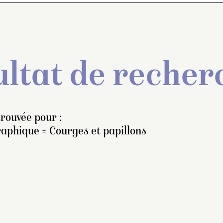
ltat de recher
rouvée pour :
raphique = Courges et papillons
l monté sur un petit pied,