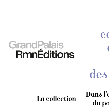
c
des
Dans l’
La collection
du po