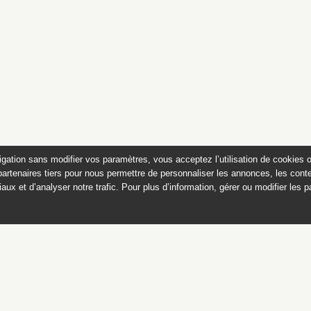
igation sans modifier vos paramètres, vous acceptez l’utilisation de cookies 
partenaires tiers pour nous permettre de personnaliser les annonces, les conte
aux et d’analyser notre trafic. Pour plus d’information, gérer ou modifier les 
a collection Grandidier de c