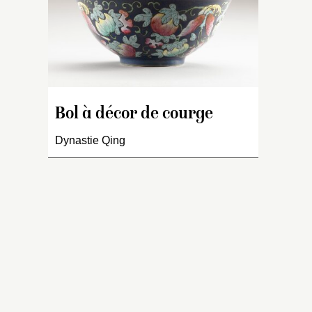
à
l’
D
bl
de
pa
S
Bol à décor de courge
t
b
Dynastie Qing