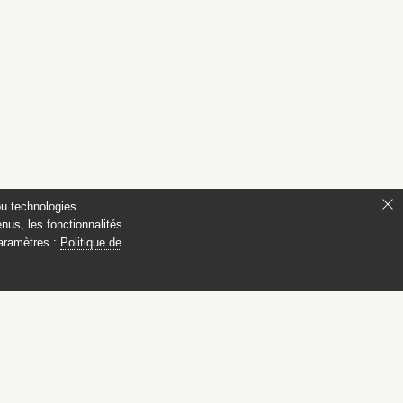
ou technologies
nus, les fonctionnalités
paramètres :
Politique de
éramiques chinoises