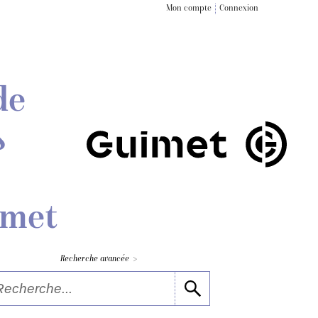
Mon compte
Connexion
de
s
imet
>
Recherche avancée