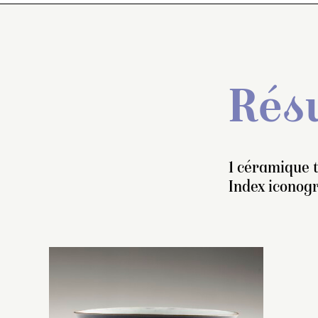
Résu
1 céramique t
Index iconog
Bo