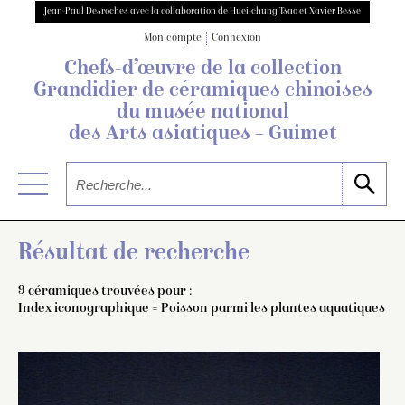
Jean-Paul Desroches avec la collaboration de Huei-chung Tsao et Xavier Besse
Mon compte
Connexion
Chefs-d’œuvre de la collection
Grandidier
de céramiques chinoises
du musée national
des Arts asiatiques – Guimet
Résultat de recherche
9 céramiques trouvées pour :
Index iconographique = Poisson parmi les plantes aquatiques