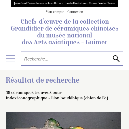
Jean-Paul Desroches avec la collaboration de Huei-chung Tsao et Xavier Besse
Mon compte
Connexion
Chefs-d’œuvre de la collection
Grandidier
de céramiques chinoises
du musée national
des Arts asiatiques – Guimet
Résultat de recherche
38 céramiques trouvées pour :
Index iconographique = Lion bouddhique (chien de Fo)