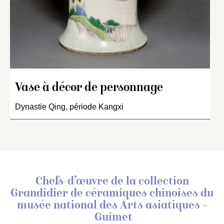
Vase à décor de personnage
Dynastie Qing, période Kangxi
Chefs-d’œuvre de la collection
Grandidier de céramiques chinoises
du
musée national des Arts asiatiques –
Guimet