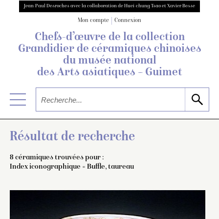
Jean-Paul Desroches avec la collaboration de Huei-chung Tsao et Xavier Besse
Mon compte
Connexion
Chefs-d’œuvre de la collection
Grandidier
de céramiques chinoises
du musée national
des Arts asiatiques – Guimet
Résultat de recherche
8 céramiques trouvées pour :
Index iconographique = Buffle, taureau