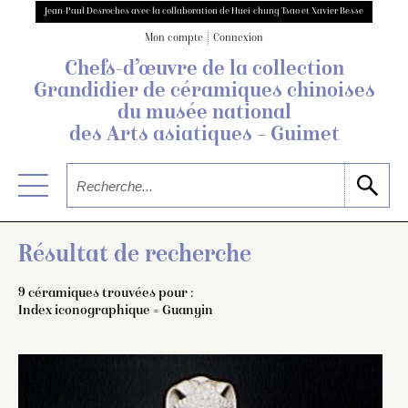
Jean-Paul Desroches avec la collaboration de Huei-chung Tsao et Xavier Besse
Mon compte
Connexion
Chefs-d’œuvre de la collection
Grandidier
de céramiques chinoises
du musée national
des Arts asiatiques – Guimet
Résultat de recherche
9 céramiques trouvées pour :
Index iconographique = Guanyin