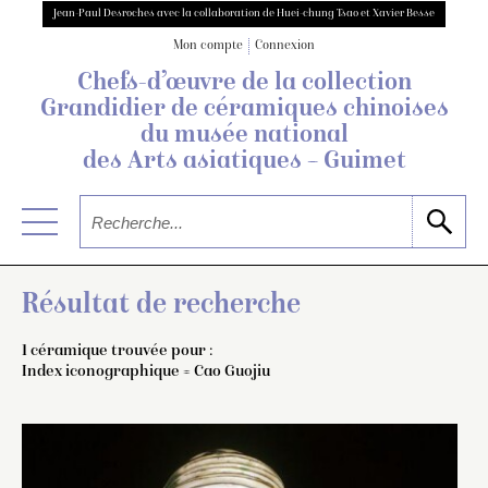
Jean-Paul Desroches avec la collaboration de Huei-chung Tsao et Xavier Besse
Mon compte
Connexion
Chefs-d’œuvre de la collection
Grandidier
de céramiques chinoises
du musée national
des Arts asiatiques – Guimet
Résultat de recherche
1 céramique trouvée pour :
Index iconographique = Cao Guojiu