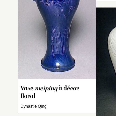
t
la
l’
ra
la
Dé
de
Vase
meiping
à décor
floral
Dynastie Qing