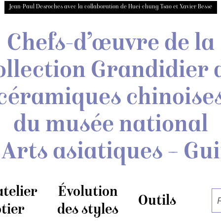
Jean-Paul Desroches avec la collaboration de Huei-chung Tsao et Xavier Besse
Chefs-d’œuvre de la
ollection Grandidier
céramiques chinoise
du musée national
 Arts asiatiques – Gu
atelier
Évolution
Outils
tier
des styles