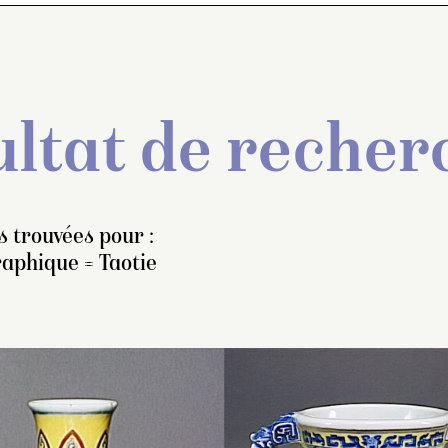
ltat de recher
 trouvées pour :
raphique = Taotie
upe à libation haute et
Vase en forme de
Vase monté sur un
hu
,