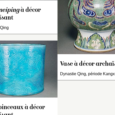
eiping
à décor
ïsant
 Qing
tite table carrée montée
r quatre pieds formés par
es
taotie
tirant la langue.
écor polychrome sur fond
rtiellement jaune. Sur le
ateau : mobilier de lettré
ur fond jaune, encadré par
Vase à décor archaï
Pot à pinceaux cyli
ne bande quadrillée
Revêtement mono
Dynastie Qing, période Kangx
grémentée à chaque
turquoise à décor i
gle d’une fleur stylisée.
deux masques de
r la tranche : frise de
séparés par des o
irales. Sur les pieds :
à
ruyi
sur fond « œ
lutes et fleurettes.
grenouille ».
pinceaux à décor