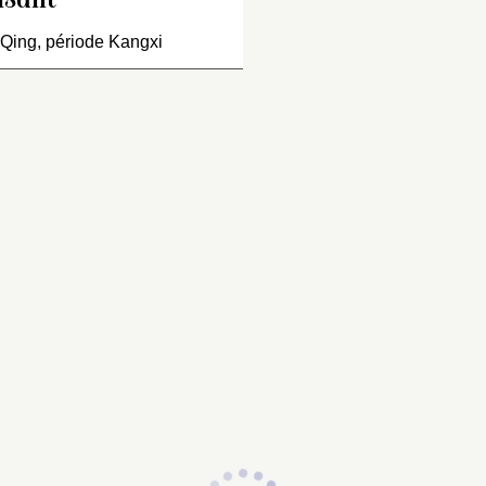
ïsant
Qing, période Kangxi
ase en forme de
hu
monté
ur un haut pied, à panse
riforme aplatie se
ursuivant en un col étroit
erminé par une bande
rmant rebord.
écor en réserve et en
lief blanc sur fond rouge,
omposé de quatre
taotie
enant des anneaux
gagés. Intérieur blanc.