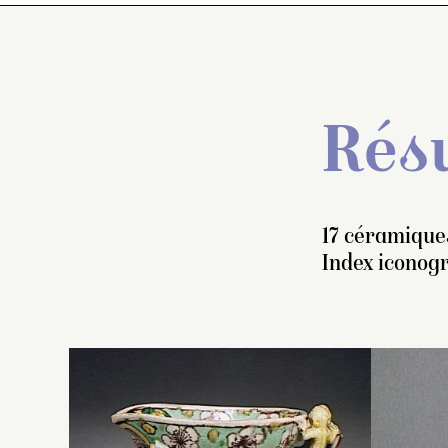
Résu
17 céramiques
Index iconog
Co