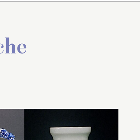
che
 pied
Vase en forme de
gui
,