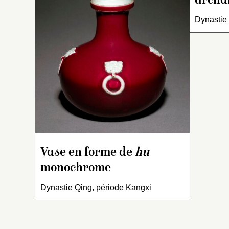
archa
Dynastie 
V
s
pi
po
t
fo
D
re
c
t
en
Vase en forme de
hu
monochrome
Dynastie Qing, période Kangxi