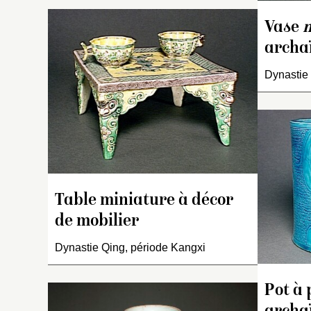
Vase
m
archa
Dynastie
Pe
su
d
D
pa
pl
s
u
Table miniature à décor
a
an
de mobilier
Su
Dynastie Qing, période Kangxi
sp
vo
Pot à 