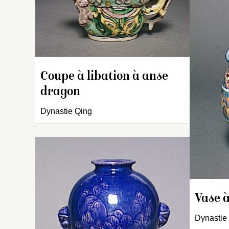
a
l’
la
d
d
re
Coupe à libation à anse
D
dragon
ve
s
Dynastie Qing
fl
v
ta
d
In
d
ta
V
(t
Vase à
a
ba
ci
Dynastie
r