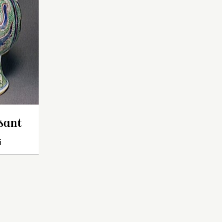
ceinture florale. Sur la
panse : trois masques de
taotie
bleus cernés de
rouge sur un fond vert dit
« œuf de grenouille ». Sur
le pied : feuilles dressées.
sant
ndrique.
chrome
i
ncisé :
taotie
rnements
uf de