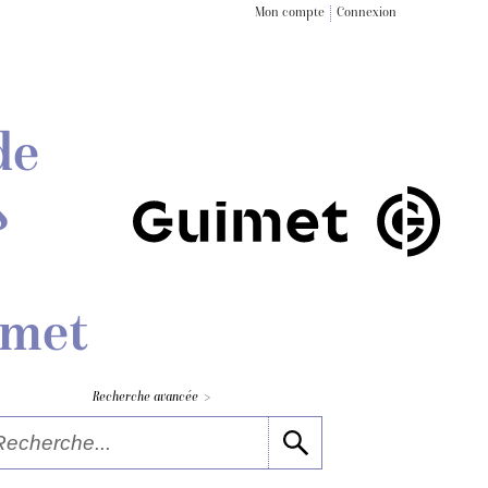
Mon compte
Connexion
de
s
imet
>
Recherche avancée