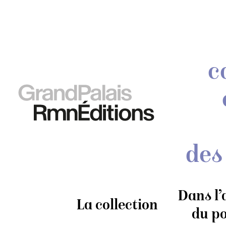
c
des
Dans l’
La collection
du po