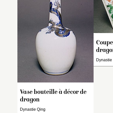
ma
Dé
au
Au
un
d
et
p
Coupe 
a
drago
O
so
Dynastie
bl
Vase bouteille à décor de
dragon
Dynastie Qing