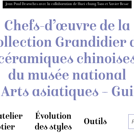
Jean-Paul Desroches avec la collaboration de Huei-chung Tsao et Xavier Besse
Chefs-d’œuvre de la
ollection Grandidier
céramiques chinoise
du musée national
 Arts asiatiques – Gu
atelier
Évolution
Outils
tier
des styles