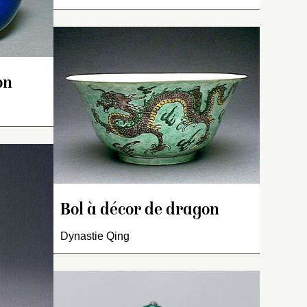
droite.
Décor secret
anhua
de
dragons sur fond bleu à
l’extérieur, revêtement
uniforme brun « café au
on
tit pied,
ed,
lait » à l’intérieur. Sous la
base : terre nue
nulée.
ond
badigeonnée de brun.
lanc sur
 deux
iffes
rle
ieur ;
Bol à décor de dragon
Flacon à tabac cylindrique
ntrale à
à épaule marquée et petit
Dynastie Qing
col.
Décor blanc en réserve sur
fond noir : un dragon à
quatre griffes apparaît par
intermittence parmi d’épais