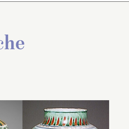
che
te
,
Jarre ovoïde à base étroite,