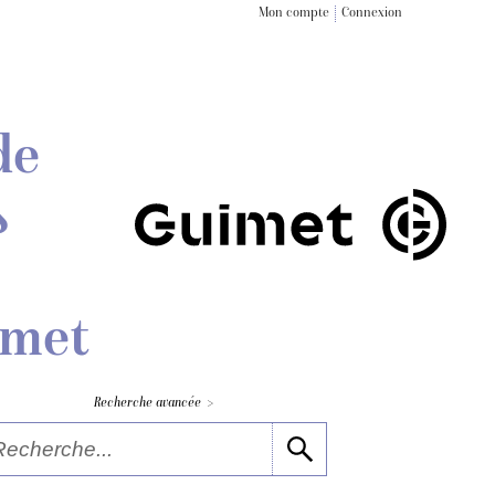
Mon compte
Connexion
de
s
imet
>
Recherche avancée