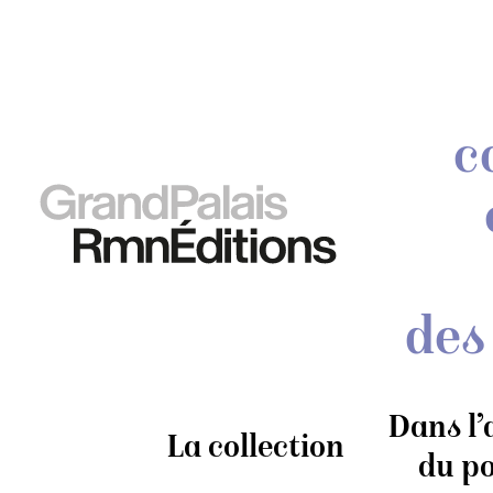
c
des
Dans l’
La collection
du po