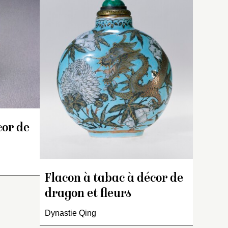
le
nuages.
 poignée
e à
itant la
r
olychrome
quatre
 à quatre
u
 une
rmi les
rgeant
fs sur le
cor de
ur blanc.
Flacon à tabac à décor de
dragon et fleurs
Dynastie Qing