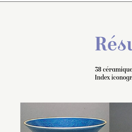
Résu
38 céramique
Index iconog
Bo