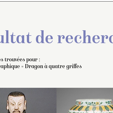
ltat de recher
s trouvées pour :
raphique = Dragon à quatre griffes
l à petit pied et paroi
Jarre à base étroite, hau
Statuette : Zhenwu