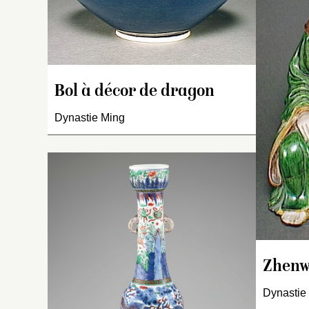
dr
R
bl
pa
dr
Bol à décor de dragon
p
n
Dynastie Ming
au
e
fo
b
br
Va
ci
lo
Zhen
o
a
Dynastie
d’