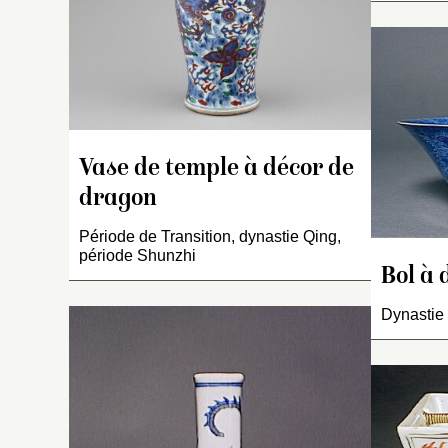
a
D
bl
fl
fr
d
e
Vase de temple à décor de
a
ém
dragon
de
dr
Période de Transition, dynastie Qing,
période Shunzhi
po
Bol à 
e
f
Dynastie
V
o