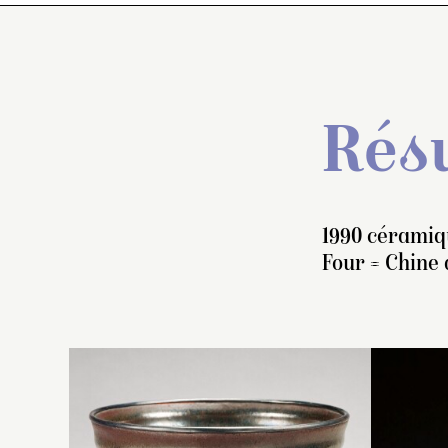
Résu
1990 céramiq
Four = Chine
B