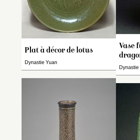
fl
en
en
m
Vase f
Plat à décor de lotus
drago
Dynastie Yuan
Dynastie
Va
un
pi
fi
Dé