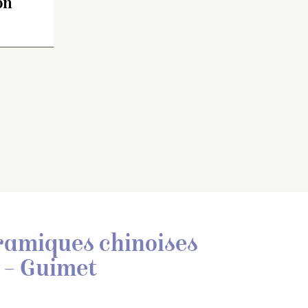
on
poursuivent parmi les
nuages et les flammes,
autour de la perle
enflammée occupant le
fond du bol. Lèvre laissée
blanche (légèrement
brunie), ainsi que le pied.
éramiques chinoises
 – Guimet