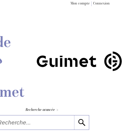
Mon compte
Connexion
de
s
imet
>
Recherche avancée