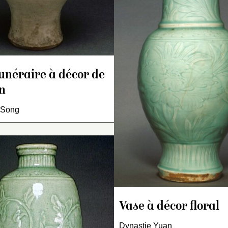
eurs de lotus organisées
à l’ouverture.
 frise incisée sur l’aile et
Revêtement céladon ver
 un médaillon central
olive sous lequel apparaî
oulé rehaussé d’incisions.
un décor incisé. Sur
l’épaule : frise de motifs
floraux. Sur la panse :
unéraire à décor de
rinceaux fleuris de pivoin
n
Sur le pied : stries
verticales. Sous la base,
 Song
terre nue rouge brique
caractéristique.
se bouteille, monté sur
Vase monté sur un 
 petit pied, à panse
pied, à base rétréc
riforme aplatie et long col
Vase à décor floral
ovoïde, haute épau
n.
marquée et col év
cor brun sur fond ivoire
Dynastie Yuan