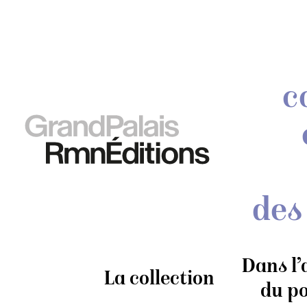
c
des
Dans l’
La collection
du po