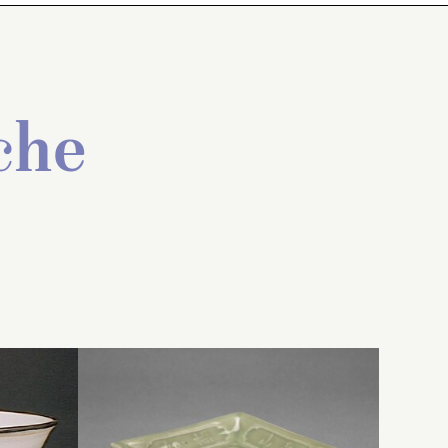
che
r
ase
Bol monté sur un petit pied,