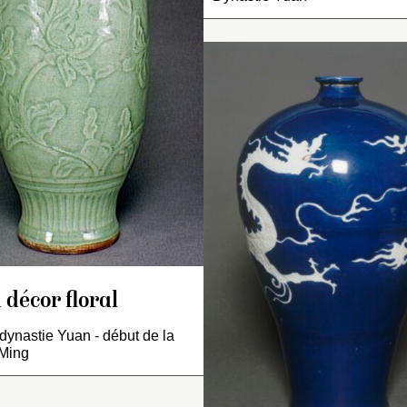
l’ouverture.
pissé d’écailles brunes
Revêtement célado
énageant deux larges
sous lequel appara
éserves polylobées, ornée
Bol monté sur un petit pi
décor incisé : stries
une d’une branche fleurie
à paroi arrondie évasée 
col et à la naissan
 l’autre de flots. Ouverture
l’ouverture.
panse, rinceaux flo
oulignée d’une bande
Revêtement monochrom
l’épaule et la panse
une. Sous la base : terre
céladon à décor incisé
Pièce destinée à
ue.
dans la pâte : rinceaux d
l’exportation.
e vase reprend les
lotus et feuilles stylisées.
echniques de décoration
es grès à décor d’engobe
e Cizhou.
 décor floral
 dynastie Yuan - début de la
 Ming