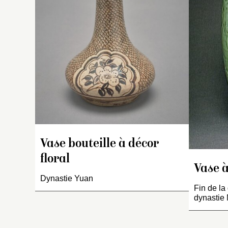
ta
m
r
l’
et
s
br
n
C
t
d
d
Vase bouteille à décor
floral
Vase à
Dynastie Yuan
Fin de la
dynastie