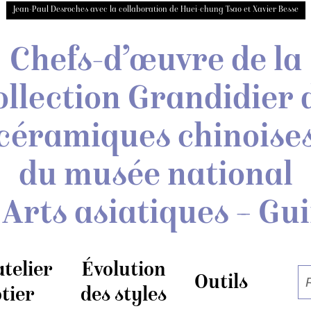
Jean-Paul Desroches avec la collaboration de Huei-chung Tsao et Xavier Besse
Chefs-d’œuvre de la
ollection Grandidier
céramiques chinoise
du musée national
 Arts asiatiques – Gu
atelier
Évolution
Outils
tier
des styles