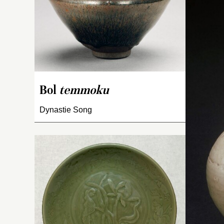
pe
p
re
C
di
qu
p
Bol
temmoku
bo
fo
Dynastie Song
a
Pl
pi
R
cé