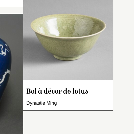
n vert
ît un
ed,
 sur le
à
ce de la
raux sur
Vase
meiping
à base
e
.
cintrée, haute épaule
renflée et goulot évasé à
e
l’ouverture.
Décor en réserve traité en
engobe blanc et incisé sur
un fond bleu nuit
représentant un dragon à
Bol à décor de lotus
trois griffes.
Dynastie Ming
Pièce très importante.