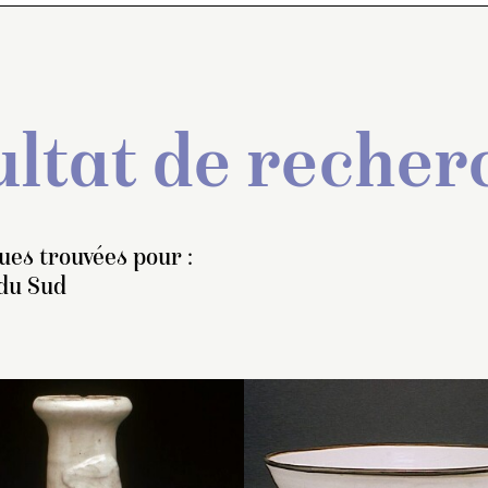
ltat de recher
ues trouvées pour :
 du Sud
ol conique monté sur un
Coupe carrée montée su
Vase funéraire à b