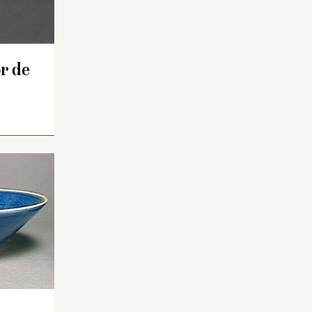
r de
Bol à petit pied et paroi
droite très évasée.
Revêtement monochrome
bleu à décor incisé sur la
paroi intérieure : deux
dragons à quatre griffes se