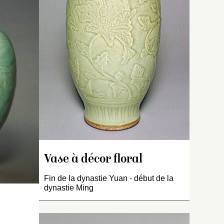
Revêtement vert céladon
parcouru de craquelures à
t
décor incisé. Sur le col et la
t
panse : fleurs de pivoines ;
à la base : feuilles de lotus.
Sous la base : terre nue.
e.
Vase à décor floral
Fin de la dynastie Yuan - début de la
petit
dynastie Ming
ie, panse
le
asé à