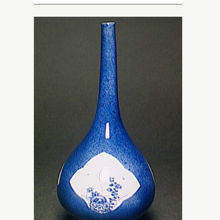
A
pi
pi
co
D
ré
po
bl
qu
d
d’
fl
p