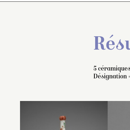
Résu
5 céramiques
Désignation 
A