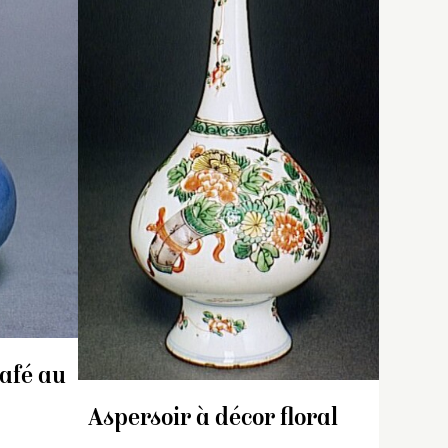
e
pied élargi, à base
 en
ivant en
concave, panse globulaire
aplatie bleue surmontée
ond
et or sur
d’un long col fin brun doté à
leuries
sa naissance d’un disque
ecouverte
puis d’un bulbe
rs
intermédiaire.
e de
Couverte bleu de cobalt sur
t
la panse et le pied, col
e pied.
« café au lait ».
Pièce destinée à
e.
l’exportation.
 le
café au
Aspersoir à décor floral