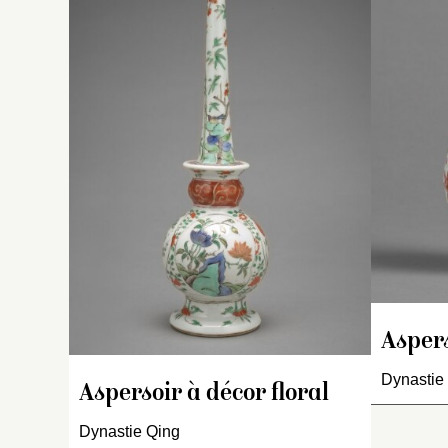
pi
p
d’
pl
co
l’
D
bl
r
br
fr
fl
in
bl
Aspers
la
ci
Dynastie
ti
Aspersoir à décor floral
re
c
Dynastie Qing