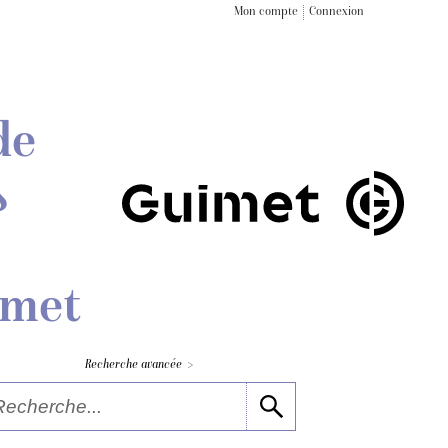
Mon compte
Connexion
de
s
imet
>
Recherche avancée