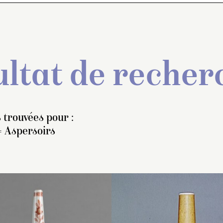
ltat de recher
 trouvées pour :
= Aspersoirs
spersoir monté sur un
Aspersoir monté sur un
Aspersoir, monté s