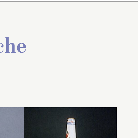
che
ur un
Aspersoir, monté sur un