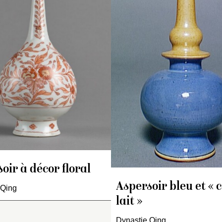
ed à base élargie, à
pied élargi, à panse
pied élargi, à pans
anse globulaire surmontée
piriforme se poursuivant
piriforme se poursu
un renflement et d’un petit
col fin et conique.
col fin et conique.
ateau intermédiaires, long
Décor polychrome sur f
Décor rouge de fer 
l fin, conique et bulbeux à
blanc, composé de
fond blanc : tiges f
ouverture.
chrysanthèmes et de
sur le col, panse r
écor polychrome sur fond
pivoines en bouquets
de feuillage et fleu
anc. Sur le col : bulbe
noués. Sur le col figurent
variées, alternanc
ouge, bambous et
deux branches fleuries e
fleurettes et motifs
anches fleuries. Plateau :
un filet en bleu de cobalt
géométriques sur l
ise florale et branches
sous couverte. Une frise
euries. Renflement
spiralée court sur l’épaul
termédiaire : rinceaux
Le filet bleu est repris sur
ancs sur fond rouge. Sur
pied.
oir à décor floral
 panse : trois médaillons
Pièce destinée à
rculaires séparés par des
l’exportation.
Aspersoir bleu et « 
 Qing
ges fleuries, ornés
lait »
spectivement de lotus,
hrysanthèmes…
Dynastie Qing