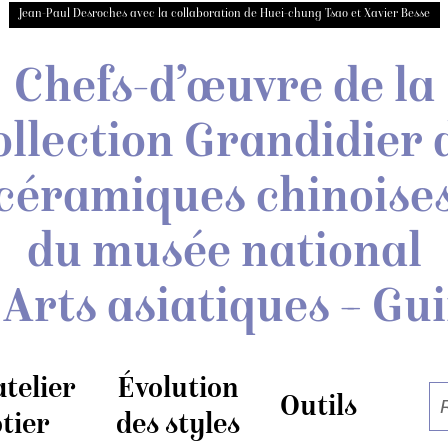
Jean-Paul Desroches avec la collaboration de Huei-chung Tsao et Xavier Besse
Chefs-d’œuvre de la
ollection Grandidier
céramiques chinoise
du musée national
 Arts asiatiques – Gu
atelier
Évolution
Outils
tier
des styles