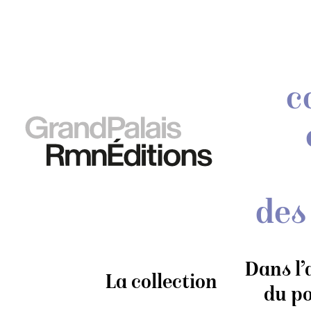
c
des
Dans l’
La collection
du po