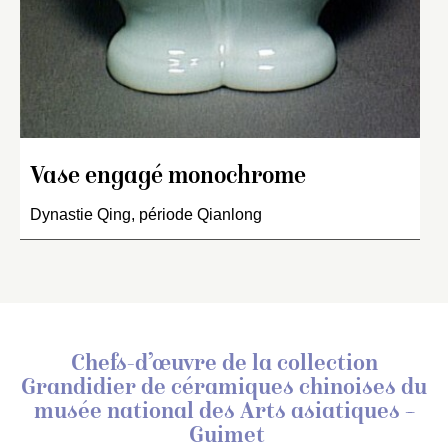
Vase engagé monochrome
Dynastie Qing, période Qianlong
Chefs-d’œuvre de la collection
Grandidier de céramiques chinoises
du
musée national des Arts asiatiques –
Guimet